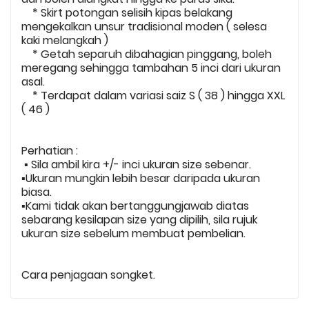
* Skirt potongan selisih kipas belakang
mengekalkan unsur tradisional moden ( selesa
kaki melangkah )
* Getah separuh dibahagian pinggang, boleh
meregang sehingga tambahan 5 inci dari ukuran
asal.
* Terdapat dalam variasi saiz S ( 38 ) hingga XXL
( 46 )
Perhatian :
▪️ Sila ambil kira +/- inci ukuran size sebenar.
▪️Ukuran mungkin lebih besar daripada ukuran
biasa.
▪️Kami tidak akan bertanggungjawab diatas
sebarang kesilapan size yang dipilih, sila rujuk
ukuran size sebelum membuat pembelian.
Cara penjagaan songket.