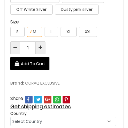
Off White Silver
Dusty pink silver
Size
S
✓
M
L
XL
XXL
Add To Cart
Brand:
CORAQ EXCLUSIVE
Share
Get shipping estimates
Country