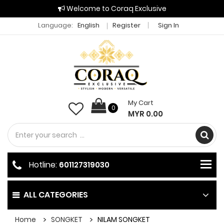
Welcome to Coraq Exclusive
Language:
English
Register
Sign In
My Cart
0
MYR 0.00
Hotline:
601127319030
ALL CATEGORIES
Home
SONGKET
NILAM SONGKET