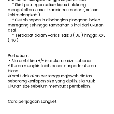
* Skirt potongan selisih kipas belakang
mengekalkan unsur tradisional moden ( selesa
kaki melangkah )
* Getah separuh dibahagian pinggang, boleh
meregang sehingga tambahan 5 inci dari ukuran
asal.
* Terdapat dalam variasi saiz S ( 38 ) hingga XXL
( 46 )
Perhatian :
▪️ Sila ambil kira +/- inci ukuran size sebenar.
▪️Ukuran mungkin lebih besar daripada ukuran
biasa.
▪️Kami tidak akan bertanggungjawab diatas
sebarang kesilapan size yang dipilih, sila rujuk
ukuran size sebelum membuat pembelian.
Cara penjagaan songket.