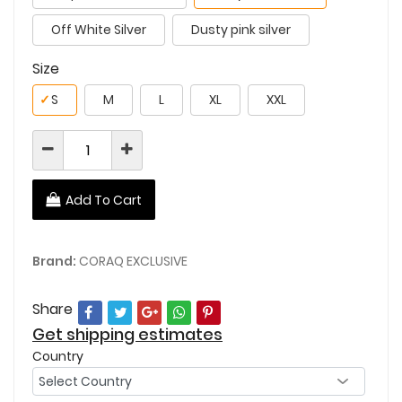
Off White Silver
Dusty pink silver
Size
✓
S
M
L
XL
XXL
Add To Cart
Brand:
CORAQ EXCLUSIVE
Share
Get shipping estimates
Country