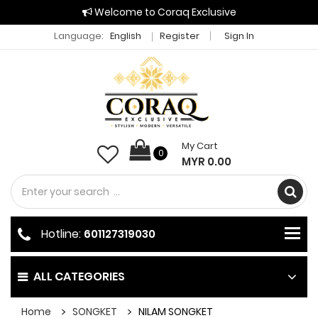
Welcome to Coraq Exclusive
Language:
English
Register
Sign In
My Cart
0
MYR 0.00
Hotline:
601127319030
ALL CATEGORIES
Home
SONGKET
NILAM SONGKET