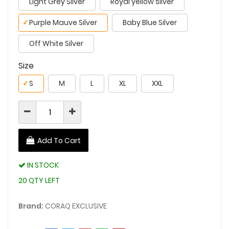
Light Grey Silver
Royal yellow silver
✓
Purple Mauve Silver
Baby Blue Silver
Off White Silver
Size
✓
S
M
L
XL
XXL
Add To Cart
IN STOCK
20 QTY LEFT
Brand:
CORAQ EXCLUSIVE