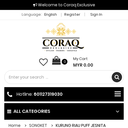
Welcome to Coraq Exclusive
Language:
English
Register
Sign In
My Cart
0
MYR 0.00
Hotline:
601127319030
ALL CATEGORIES
Home
SONGKET
KURUNG RIAU PUFF JESNITA