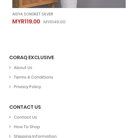
AISYA SONGKET SILVER
AIR
AISYA SONGKET SILVER
MYR119.00
M
MYR145.00
MYR119.00
MYR145.00
CORAQ EXCLUSIVE
About Us
Terms & Conditions
Privacy Policy
CONTACT US
Contact Us
How To Shop
Shipping Information