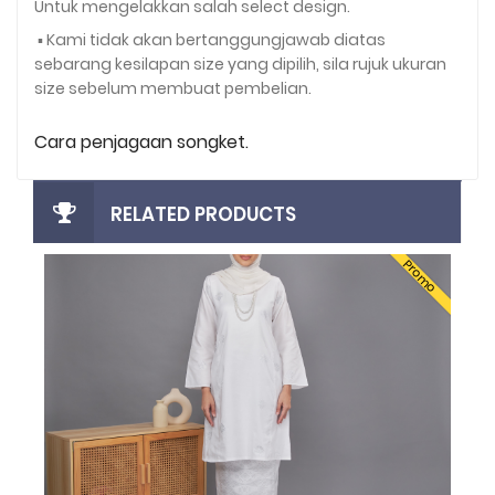
Untuk mengelakkan salah select design.
▪️ Kami tidak akan bertanggungjawab diatas
sebarang kesilapan size yang dipilih, sila rujuk ukuran
size sebelum membuat pembelian.
Cara penjagaan songket.
RELATED PRODUCTS
mo
Promo