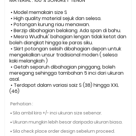
MATERIAL : 100 % SONGKET TENUN
• Model memakain size S
• High quality material sejuk dan selesa.
• Potongan kurung riau menawan.
• Berzip dibahagian belakang. Ada span di bahu.
• Mesra Wudhuk' bahagian lengan tidak ketat dan
boleh diangkat hingga ke paras siku.
• Skirt potongan selisih dibahagian depan untuk
mengekalkan unsur tradisional moden ( selesa
kaki melangkah )
• Getah separuh dibahagian pinggang, boleh
meregang sehingga tambahan 5 inci dari ukuran
asal.
• Terdapat dalam variasi saiz S (38) hingga XXL
(46)
Perhatian :
▪️ Sila ambil kira +/- inci ukuran size sebenar.
▪️ Ukuran mungkin lebih besar daripada ukuran biasa.
▪️ Sila check place order design sebelum proceed.