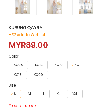
KURUNG QAYRA
+
Add to Wishlist
MYR89.00
Color
KQ08
KQ12
KQ10
✓
KQ11
KQ13
KQ09
Size
✓
S
M
L
XL
XXL
OUT OF STOCK