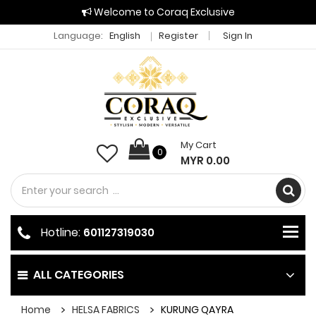
Welcome to Coraq Exclusive
Language:
English
Register
Sign In
My Cart
0
MYR 0.00
Hotline:
601127319030
ALL CATEGORIES
Home
HELSA FABRICS
KURUNG QAYRA