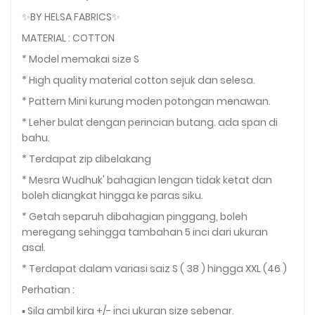
✨BY HELSA FABRICS✨
MATERIAL : COTTON
* Model memakai size S
* High quality material cotton sejuk dan selesa.
* Pattern Mini kurung moden potongan menawan.
* Leher bulat dengan perincian butang. ada span di
bahu.
* Terdapat zip dibelakang
* Mesra Wudhuk' bahagian lengan tidak ketat dan
boleh diangkat hingga ke paras siku.
* Getah separuh dibahagian pinggang, boleh
meregang sehingga tambahan 5 inci dari ukuran
asal.
* Terdapat dalam variasi saiz S ( 38 ) hingga XXL (46 )
Perhatian :
▪️ Sila ambil kira +/- inci ukuran size sebenar.