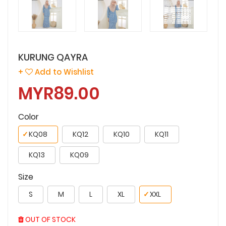
KURUNG QAYRA
+
Add to Wishlist
MYR89.00
Color
✓
KQ08
KQ12
KQ10
KQ11
KQ13
KQ09
Size
S
M
L
XL
✓
XXL
OUT OF STOCK