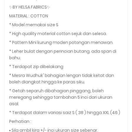
✨BY HELSA FABRICS✨
MATERIAL : COTTON
* Model memakai size S
* High quality material cotton sejuk dan selesa.
* Pattern Mini kurung moden potongan menawan.
* Leher bulat dengan perincian butang. ada span di
bahu.
* Terdapat zip dibelakang
* Mesra Wudhuk' bahagian lengan tidak ketat dan
boleh diangkat hingga ke paras siku.
* Getah separuh dibahagian pinggang, boleh
meregang sehingga tambahan 5 inci dari ukuran
asal.
* Terdapat dalam variasi saiz S ( 38 ) hingga XXL (46 )
Perhatian :
▪️ Sila ambil kira +/- inci ukuran size sebenar.