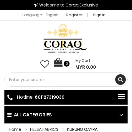
Welcome to Coraq Exclusive
Language:
English
Register
Sign In
My Cart
0
MYR 0.00
Hotline:
601127319030
ALL CATEGORIES
Home
HELSA FABRICS
KURUNG QAYRA