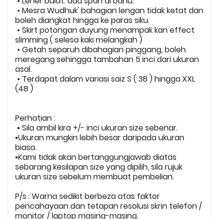
• Leher bulat. ada span di bahu.
• Mesra Wudhuk' bahagian lengan tidak ketat dan
boleh diangkat hingga ke paras siku.
• Skirt potongan duyung menampak kan effect
slimming ( selesa kaki melangkah )
• Getah separuh dibahagian pinggang, boleh
meregang sehingga tambahan 5 inci dari ukuran
asal.
• Terdapat dalam variasi saiz S ( 38 ) hingga XXL
(48 )
Perhatian :
▪️ Sila ambil kira +/- inci ukuran size sebenar.
▪️Ukuran mungkin lebih besar daripada ukuran
biasa.
▪️Kami tidak akan bertanggungjawab diatas
sebarang kesilapan size yang dipilih, sila rujuk
ukuran size sebelum membuat pembelian.
P/s : Warna sedikit berbeza atas faktor
pencahayaan dan tetapan resolusi skrin telefon /
monitor / laptop masing-masing.