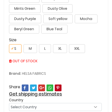
Mints Green
Dusty Olive
Dusty Purple
Soft yellow
Mocha
Beryl Green
Blue Teal
Size
✓
S
M
L
XL
XXL
OUT OF STOCK
Brand:
HELSA FABRICS
Share
Get shipping estimates
Country