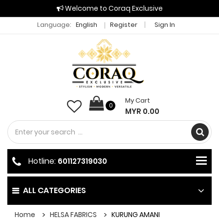
Welcome to Coraq Exclusive
Language:
English
Register
Sign In
My Cart
0
MYR 0.00
Hotline:
601127319030
ALL CATEGORIES
Home
HELSA FABRICS
KURUNG AMANI