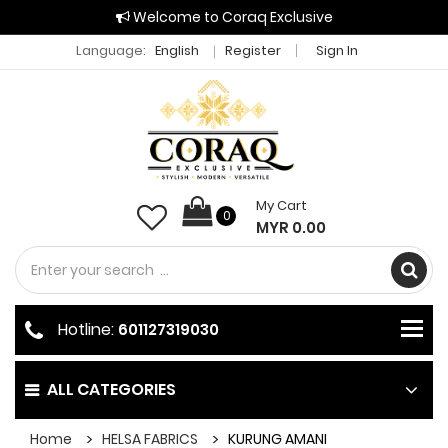
Welcome to Coraq Exclusive
Language:
English
Register
Sign In
My Cart
0
MYR 0.00
Hotline:
601127319030
ALL CATEGORIES
Home
HELSA FABRICS
KURUNG AMANI