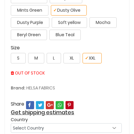
Mints Green
✓
Dusty Olive
Dusty Purple
Soft yellow
Mocha
Beryl Green
Blue Teal
Size
S
M
L
XL
✓
XXL
OUT OF STOCK
Brand:
HELSA FABRICS
Share
Get shipping estimates
Country