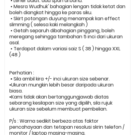
• Leher bulat. ada span di bahu.
• Mesra Wudhuk' bahagian lengan tidak ketat dan
boleh diangkat hingga ke paras siku.
• Skirt potongan duyung menampak kan effect
slimming ( selesa kaki melangkah )
• Getah separuh dibahagian pinggang, boleh
meregang sehingga tambahan 5 inci dari ukuran
asal.
• Terdapat dalam variasi saiz S ( 38 ) hingga XXL
(48 )
Perhatian :
▪️ Sila ambil kira +/- inci ukuran size sebenar.
▪️Ukuran mungkin lebih besar daripada ukuran
biasa.
▪️Kami tidak akan bertanggungjawab diatas
sebarang kesilapan size yang dipilih, sila rujuk
ukuran size sebelum membuat pembelian.
P/s : Warna sedikit berbeza atas faktor
pencahayaan dan tetapan resolusi skrin telefon /
monitor / laptop masing-masing.