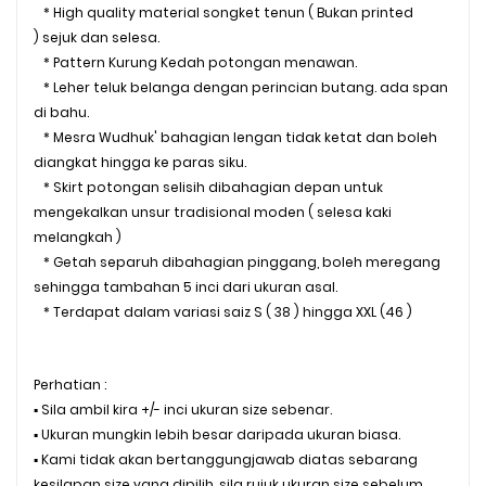
* High quality material songket tenun ( Bukan printed
) sejuk dan selesa.
* Pattern Kurung Kedah potongan menawan.
* Leher teluk belanga dengan perincian butang. ada span
di bahu.
* Mesra Wudhuk' bahagian lengan tidak ketat dan boleh
diangkat hingga ke paras siku.
* Skirt potongan selisih dibahagian depan untuk
mengekalkan unsur tradisional moden ( selesa kaki
melangkah )
* Getah separuh dibahagian pinggang, boleh meregang
sehingga tambahan 5 inci dari ukuran asal.
* Terdapat dalam variasi saiz S ( 38 ) hingga XXL (46 )
Perhatian :
▪️ Sila ambil kira +/- inci ukuran size sebenar.
▪️ Ukuran mungkin lebih besar daripada ukuran biasa.
▪️ Kami tidak akan bertanggungjawab diatas sebarang
kesilapan size yang dipilih, sila rujuk ukuran size sebelum