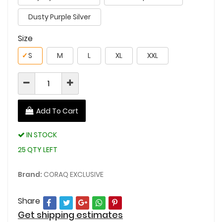
Dusty Purple Silver
Size
✓
S
M
L
XL
XXL
Add To Cart
IN STOCK
25 QTY LEFT
Brand:
CORAQ EXCLUSIVE
Share
Get shipping estimates