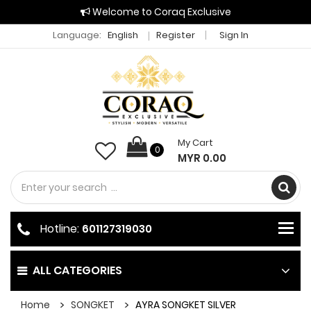
Welcome to Coraq Exclusive
Language:
English
Register
Sign In
My Cart
0
MYR 0.00
Hotline:
601127319030
ALL CATEGORIES
Home
SONGKET
AYRA SONGKET SILVER