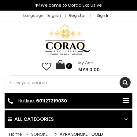
Welcome to Coraq Exclusive
Language:
English
Register
Sign In
My Cart
0
MYR 0.00
Hotline:
601127319030
ALL CATEGORIES
Home
SONGKET
AYRA SONGKET GOLD