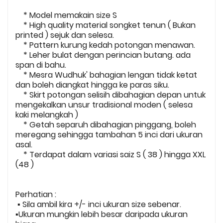
* Model memakain size S
* High quality material songket tenun ( Bukan
printed ) sejuk dan selesa.
* Pattern kurung kedah potongan menawan.
* Leher bulat dengan perincian butang. ada
span di bahu.
* Mesra Wudhuk' bahagian lengan tidak ketat
dan boleh diangkat hingga ke paras siku.
* Skirt potongan selisih dibahagian depan untuk
mengekalkan unsur tradisional moden ( selesa
kaki melangkah )
* Getah separuh dibahagian pinggang, boleh
meregang sehingga tambahan 5 inci dari ukuran
asal.
* Terdapat dalam variasi saiz S ( 38 ) hingga XXL
(48 )
Perhatian :
▪️ Sila ambil kira +/- inci ukuran size sebenar.
▪️Ukuran mungkin lebih besar daripada ukuran