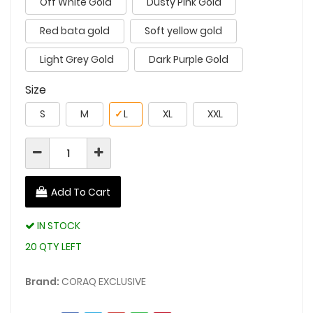
Off White Gold
Dusty Pink Gold
Red bata gold
Soft yellow gold
Light Grey Gold
Dark Purple Gold
Size
S
M
✓
L
XL
XXL
Add To Cart
IN STOCK
20 QTY LEFT
Brand:
CORAQ EXCLUSIVE