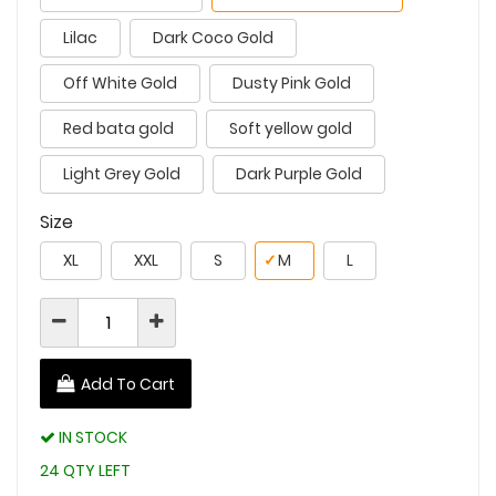
Lilac
Dark Coco Gold
Off White Gold
Dusty Pink Gold
Red bata gold
Soft yellow gold
Light Grey Gold
Dark Purple Gold
Size
XL
XXL
S
✓
M
L
Add To Cart
IN STOCK
24 QTY LEFT