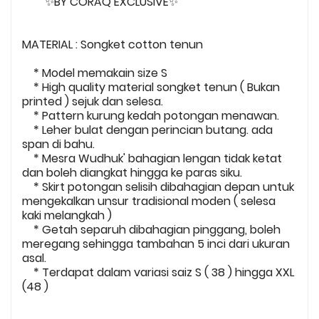
✨BY CORAQ EXCLUSIVE✨
MATERIAL : Songket cotton tenun
* Model memakain size S
* High quality material songket tenun ( Bukan
printed ) sejuk dan selesa.
* Pattern kurung kedah potongan menawan.
* Leher bulat dengan perincian butang. ada
span di bahu.
* Mesra Wudhuk' bahagian lengan tidak ketat
dan boleh diangkat hingga ke paras siku.
* Skirt potongan selisih dibahagian depan untuk
mengekalkan unsur tradisional moden ( selesa
kaki melangkah )
* Getah separuh dibahagian pinggang, boleh
meregang sehingga tambahan 5 inci dari ukuran
asal.
* Terdapat dalam variasi saiz S ( 38 ) hingga XXL
(48 )