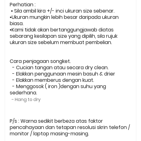
Perhatian :
▪️ Sila ambil kira +/- inci ukuran size sebenar.
▪️Ukuran mungkin lebih besar daripada ukuran
biasa.
▪️Kami tidak akan bertanggungjawab diatas
sebarang kesilapan size yang dipilih, sila rujuk
ukuran size sebelum membuat pembelian.
Cara penjagaan songket.
- Cucian tangan atau secara dry clean.
- Elakkan penggunaan mesin basuh & drier
- Elakkan memberus dengan kuat.
- Menggosok ( iron )dengan suhu yang
sederhana.
- Hang to dry
P/s : Warna sedikit berbeza atas faktor
pencahayaan dan tetapan resolusi skrin telefon /
monitor / laptop masing-masing.