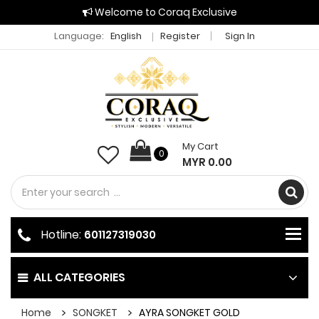
Welcome to Coraq Exclusive
Language:
English
Register
Sign In
My Cart
0
MYR 0.00
Hotline:
601127319030
ALL CATEGORIES
Home
SONGKET
AYRA SONGKET GOLD