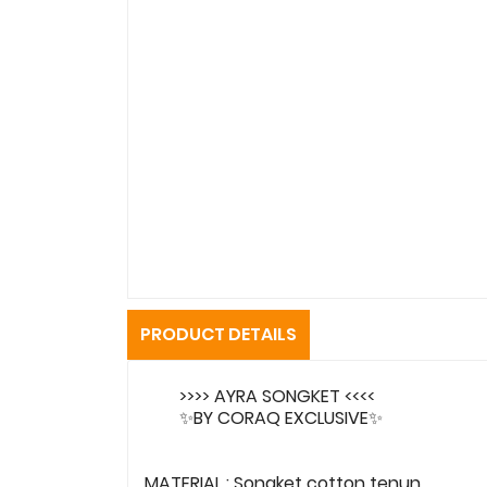
PRODUCT DETAILS
>>>> AYRA SONGKET <<<<
✨BY CORAQ EXCLUSIVE✨
MATERIAL : Songket cotton tenun