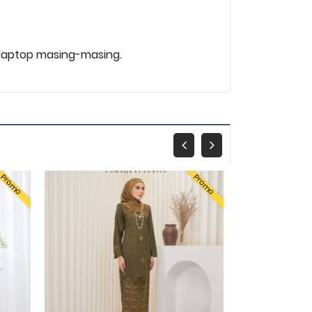
/ laptop masing-masing.
Promo
Promo