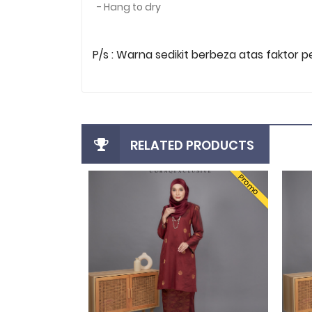
- Hang to dry
P/s : Warna sedikit berbeza atas faktor 
RELATED PRODUCTS
Promo