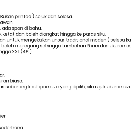
Bukan printed ) sejuk dan selesa.
nawan.
 ada span di bahu.
ketat dan boleh diangkat hingga ke paras siku.
an untuk mengekalkan unsur tradisional moden ( selesa k
boleh meregang sehingga tambahan 5 inci dari ukuran as
ingga XXL (48 )
nar.
uran biasa.
s sebarang kesilapan size yang dipilih, sila rujuk ukuran
.
ier
 sederhana.