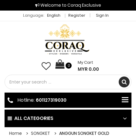
Welcome to Coraq Exclusive
Language:
English
Register
Sign In
My Cart
0
MYR 0.00
Hotline:
601127319030
ALL CATEGORIES
Home
SONGKET
ANGGUN SONGKET GOLD