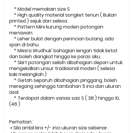
* Model memakain size S
* High quality material songket tenun ( Bukan
printed ) sejuk dan selesa.
* Pattern Mini kurung moden potongan
menawan.
* Leher bulat dengan perincian butang. ada
span di bahu.
* Mesra Wudhuk' bahagian lengan tidak ketat
dan boleh diangkat hingga ke paras siku.
* Skirt potongan selisih dibahagian depan untuk
mengekalkan unsur tradisional moden ( selesa
kaki melangkah )
* Getah separuh dibahagian pinggang, boleh
meregang sehingga tambahan 5 inci dari ukuran
asal.
* Terdapat dalam variasi saiz S ( 38 ) hingga XL
(46 )
Perhatian :
▪️ Sila ambil kira +/- inci ukuran size sebenar.