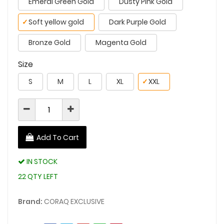
Emeral Green Gold
Dusty Pink Gold
✓
Soft yellow gold
Dark Purple Gold
Bronze Gold
Magenta Gold
Size
S
M
L
XL
✓
XXL
Add To Cart
IN STOCK
22 QTY LEFT
Brand:
CORAQ EXCLUSIVE