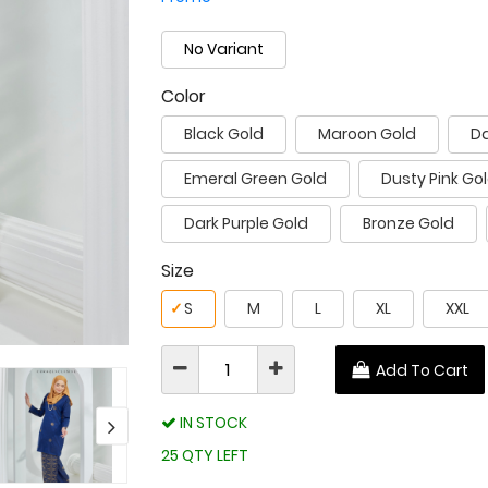
No Variant
Color
Black Gold
Maroon Gold
Da
Emeral Green Gold
Dusty Pink Go
Dark Purple Gold
Bronze Gold
Size
✓
S
M
L
XL
XXL
Add To Cart
IN STOCK
25 QTY LEFT