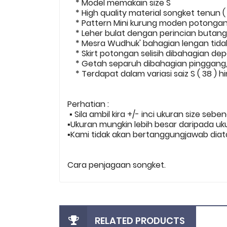
* Model memakain size S
* High quality material songket tenun ( 
* Pattern Mini kurung moden potonga
* Leher bulat dengan perincian butang.
* Mesra Wudhuk' bahagian lengan tidak 
* Skirt potongan selisih dibahagian dep
* Getah separuh dibahagian pinggang, 
* Terdapat dalam variasi saiz S ( 38 ) h
Perhatian :
▪️ Sila ambil kira +/- inci ukuran size sebe
▪️Ukuran mungkin lebih besar daripada uk
▪️Kami tidak akan bertanggungjawab diata
Cara penjagaan songket.
RELATED PRODUCTS