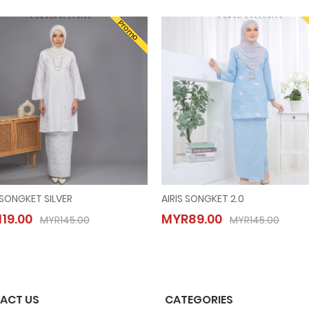
Promo
 SONGKET SILVER
AIRIS SONGKET 2.0
AISYA SONGKET SILVER
AIRIS SONGKET 2.0
19.00
MYR89.00
MYR119.00
MYR89.00
MYR145.00
MYR145.00
MYR145.00
MYR145.00
ACT US
CATEGORIES