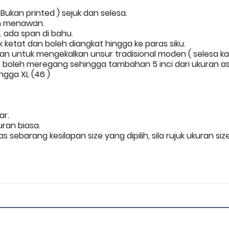
Bukan printed ) sejuk dan selesa.
n menawan.
 ada span di bahu.
ketat dan boleh diangkat hingga ke paras siku.
an untuk mengekalkan unsur tradisional moden ( selesa k
boleh meregang sehingga tambahan 5 inci dari ukuran as
ingga XL (46 )
nar.
uran biasa.
s sebarang kesilapan size yang dipilih, sila rujuk ukuran