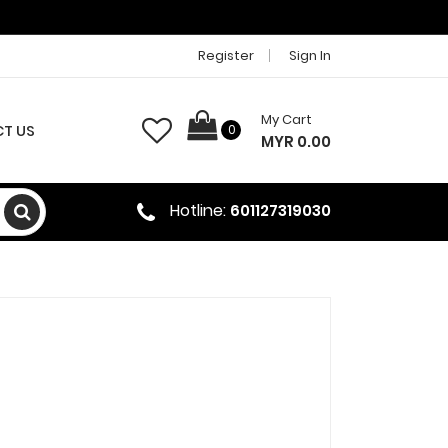
Register
Sign In
My Cart
T US
0
MYR 0.00
Hotline:
601127319030