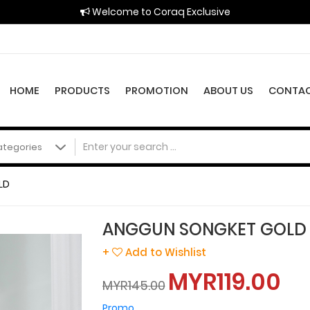
Welcome to Coraq Exclusive
HOME
PRODUCTS
PROMOTION
ABOUT US
CONTAC
LD
ANGGUN SONGKET GOLD
+
Add to Wishlist
MYR119.00
MYR145.00
Promo