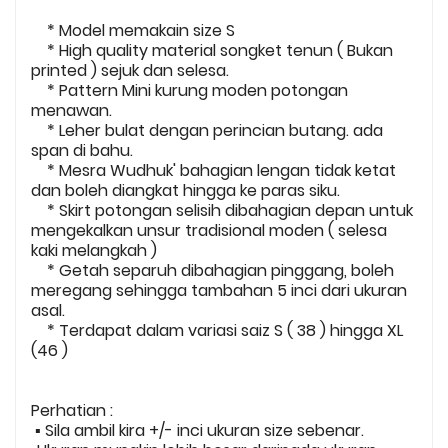
* Model memakain size S
* High quality material songket tenun ( Bukan
printed ) sejuk dan selesa.
* Pattern Mini kurung moden potongan
menawan.
* Leher bulat dengan perincian butang. ada
span di bahu.
* Mesra Wudhuk' bahagian lengan tidak ketat
dan boleh diangkat hingga ke paras siku.
* Skirt potongan selisih dibahagian depan untuk
mengekalkan unsur tradisional moden ( selesa
kaki melangkah )
* Getah separuh dibahagian pinggang, boleh
meregang sehingga tambahan 5 inci dari ukuran
asal.
* Terdapat dalam variasi saiz S ( 38 ) hingga XL
(46 )
Perhatian :
▪️ Sila ambil kira +/- inci ukuran size sebenar.