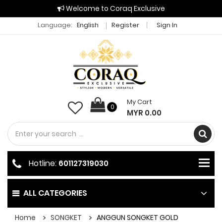
Welcome to Coraq Exclusive
Language:
English
Register
Sign In
My Cart
0
MYR 0.00
Hotline:
601127319030
ALL CATEGORIES
Home
SONGKET
ANGGUN SONGKET GOLD