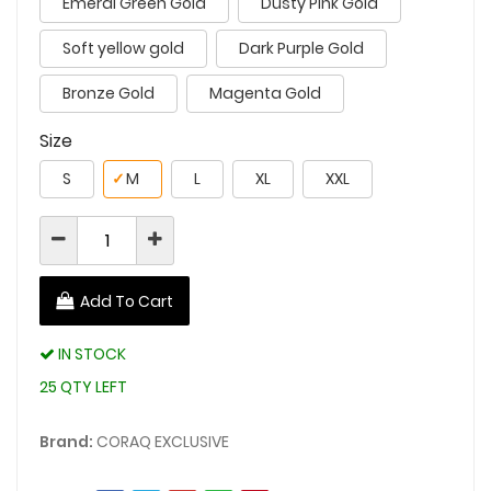
Emeral Green Gold
Dusty Pink Gold
Soft yellow gold
Dark Purple Gold
Bronze Gold
Magenta Gold
Size
S
✓
M
L
XL
XXL
Add To Cart
IN STOCK
25 QTY LEFT
Brand:
CORAQ EXCLUSIVE