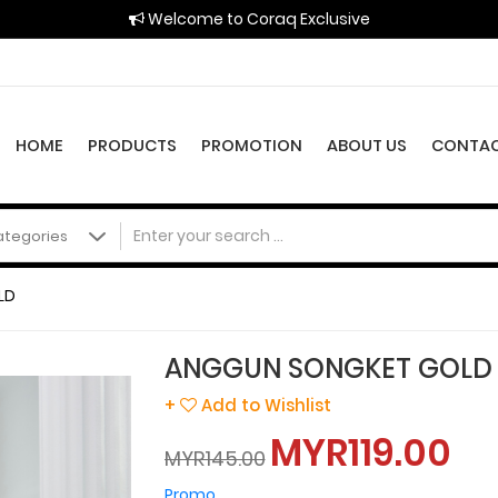
Welcome to Coraq Exclusive
HOME
PRODUCTS
PROMOTION
ABOUT US
CONTAC
LD
ANGGUN SONGKET GOLD
+
Add to Wishlist
MYR119.00
MYR145.00
Promo