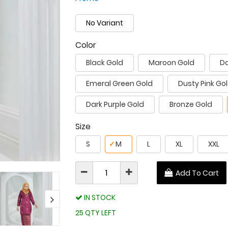
No Variant
Color
Black Gold
Maroon Gold
Da
Emeral Green Gold
Dusty Pink Go
Dark Purple Gold
Bronze Gold
Size
S
✓
M
L
XL
XXL
Add To Cart
IN STOCK
25 QTY LEFT