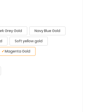
rk Grey Gold
Navy Blue Gold
ld
Soft yellow gold
✓
Magenta Gold