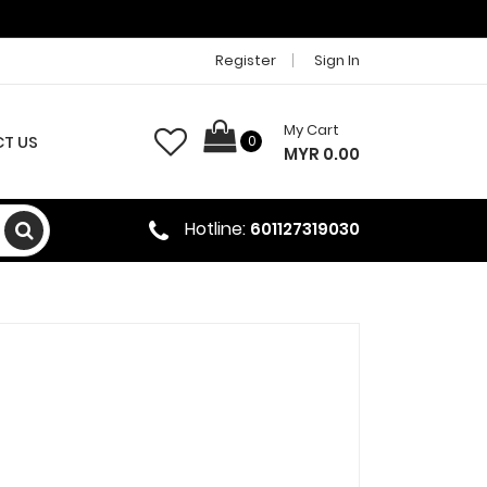
Register
Sign In
My Cart
T US
0
MYR 0.00
Hotline:
601127319030