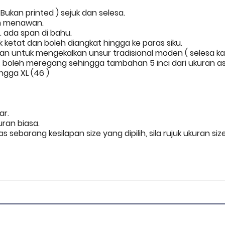
Bukan printed ) sejuk dan selesa.
n menawan.
 ada span di bahu.
ketat dan boleh diangkat hingga ke paras siku.
an untuk mengekalkan unsur tradisional moden ( selesa k
boleh meregang sehingga tambahan 5 inci dari ukuran as
ingga XL (46 )
nar.
uran biasa.
s sebarang kesilapan size yang dipilih, sila rujuk ukuran