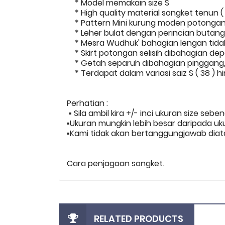
* Model memakain size S
* High quality material songket tenun ( 
* Pattern Mini kurung moden potonga
* Leher bulat dengan perincian butang.
* Mesra Wudhuk' bahagian lengan tidak 
* Skirt potongan selisih dibahagian dep
* Getah separuh dibahagian pinggang, 
* Terdapat dalam variasi saiz S ( 38 ) h
Perhatian :
▪️ Sila ambil kira +/- inci ukuran size sebe
▪️Ukuran mungkin lebih besar daripada uk
▪️Kami tidak akan bertanggungjawab diata
Cara penjagaan songket.
RELATED PRODUCTS