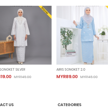
Promo
 SONGKET SILVER
AIRIS SONGKET 2.0
AISYA SONGKET SILVER
AIRIS SONGKET 2.0
19.00
MYR89.00
MYR119.00
MYR89.00
MYR145.00
MYR145.00
MYR145.00
MYR145.00
ACT US
CATEGORIES