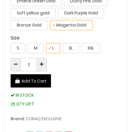
Emeral Green Gold
Dusty Pink Gold
Soft yellow gold
Dark Purple Gold
Bronze Gold
✓
Magenta Gold
Size
S
M
✓
L
XL
XXL
Add To Cart
IN STOCK
25 QTY LEFT
Brand:
CORAQ EXCLUSIVE