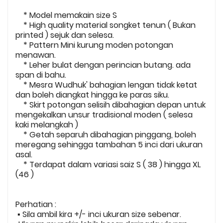
* Model memakain size S
* High quality material songket tenun ( Bukan
printed ) sejuk dan selesa.
* Pattern Mini kurung moden potongan
menawan.
* Leher bulat dengan perincian butang. ada
span di bahu.
* Mesra Wudhuk' bahagian lengan tidak ketat
dan boleh diangkat hingga ke paras siku.
* Skirt potongan selisih dibahagian depan untuk
mengekalkan unsur tradisional moden ( selesa
kaki melangkah )
* Getah separuh dibahagian pinggang, boleh
meregang sehingga tambahan 5 inci dari ukuran
asal.
* Terdapat dalam variasi saiz S ( 38 ) hingga XL
(46 )
Perhatian :
▪️ Sila ambil kira +/- inci ukuran size sebenar.