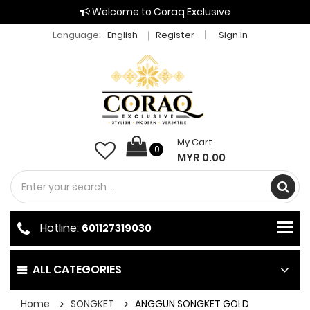
Welcome to Coraq Exclusive
Language:
English
Register
Sign In
My Cart
0
MYR 0.00
Hotline:
601127319030
ALL CATEGORIES
Home
SONGKET
ANGGUN SONGKET GOLD