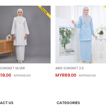
Promo
 SONGKET SILVER
AIRIS SONGKET 2.0
AISYA SONGKET SILVER
AIRIS SONGKET 2.0
19.00
MYR89.00
MYR119.00
MYR89.00
MYR145.00
MYR145.00
MYR145.00
MYR145.00
ACT US
CATEGORIES