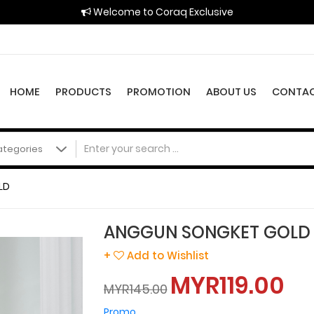
Welcome to Coraq Exclusive
HOME
PRODUCTS
PROMOTION
ABOUT US
CONTAC
LD
ANGGUN SONGKET GOLD
+
Add to Wishlist
MYR119.00
MYR145.00
Promo