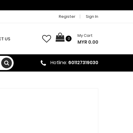
Register
Sign In
My Cart
T US
0
MYR 0.00
Hotline:
601127319030