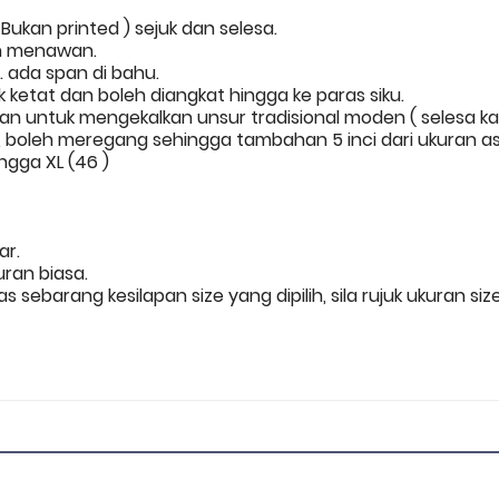
Bukan printed ) sejuk dan selesa.
n menawan.
 ada span di bahu.
ketat dan boleh diangkat hingga ke paras siku.
an untuk mengekalkan unsur tradisional moden ( selesa k
boleh meregang sehingga tambahan 5 inci dari ukuran as
ingga XL (46 )
nar.
uran biasa.
s sebarang kesilapan size yang dipilih, sila rujuk ukuran