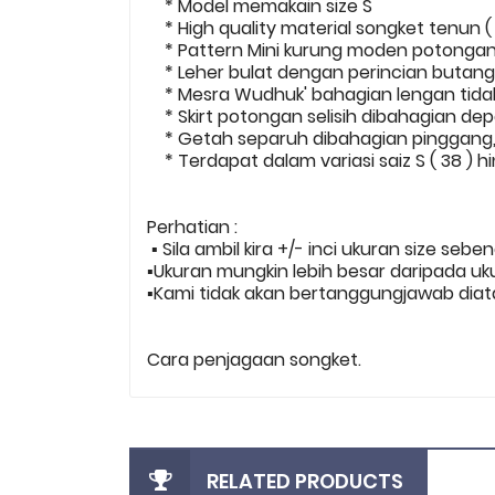
* Model memakain size S
* High quality material songket tenun ( 
* Pattern Mini kurung moden potonga
* Leher bulat dengan perincian butang.
* Mesra Wudhuk' bahagian lengan tidak 
* Skirt potongan selisih dibahagian dep
* Getah separuh dibahagian pinggang, 
* Terdapat dalam variasi saiz S ( 38 ) h
Perhatian :
▪️ Sila ambil kira +/- inci ukuran size sebe
▪️Ukuran mungkin lebih besar daripada uk
▪️Kami tidak akan bertanggungjawab diata
Cara penjagaan songket.
RELATED PRODUCTS