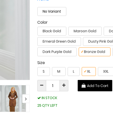
No Variant
Color
Black Gold
Maroon Gold
Da
Emeral Green Gold
Dusty Pink Go
Dark Purple Gold
✓
Bronze Gold
Size
S
M
L
✓
XL
XXL
Add To Cart
IN STOCK
25 QTY LEFT