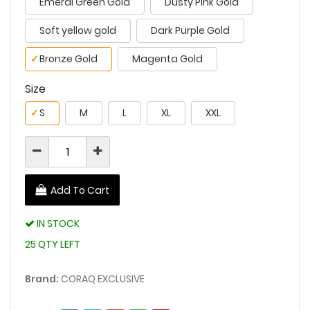
Emeral Green Gold
Dusty Pink Gold
Soft yellow gold
Dark Purple Gold
✓
Bronze Gold
Magenta Gold
Size
✓
S
M
L
XL
XXL
Add To Cart
IN STOCK
25 QTY LEFT
Brand:
CORAQ EXCLUSIVE