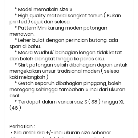
* Model memakain size S
* High quality material songket tenun ( Bukan
printed ) sejuk dan selesa.
* Pattern Mini kurung moden potongan
menawan.
* Leher bulat dengan perincian butang. ada
span di bahu.
* Mesra Wudhuk' bahagian lengan tidak ketat
dan boleh diangkat hingga ke paras siku.
* Skirt potongan selisih dibahagian depan untuk
mengekalkan unsur tradisional moden ( selesa
kaki melangkah )
* Getah separuh dibahagian pinggang, boleh
meregang sehingga tambahan 5 inci dari ukuran
asal.
* Terdapat dalam variasi saiz S ( 38 ) hingga XL
(46 )
Perhatian :
▪️ Sila ambil kira +/- inci ukuran size sebenar.