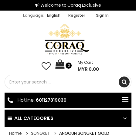
Welcome to Coraq Exclusive
Language:
English
Register
Sign In
My Cart
0
MYR 0.00
Hotline:
601127319030
ALL CATEGORIES
Home
SONGKET
ANGGUN SONGKET GOLD