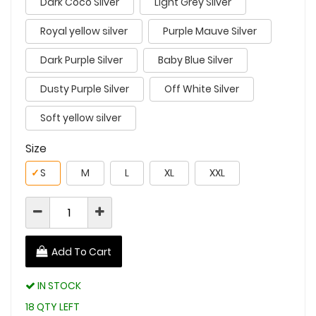
Dark Coco Silver
Light Grey Silver
Royal yellow silver
Purple Mauve Silver
Dark Purple Silver
Baby Blue Silver
Dusty Purple Silver
Off White Silver
Soft yellow silver
Size
✓
S
M
L
XL
XXL
Add To Cart
IN STOCK
18 QTY LEFT