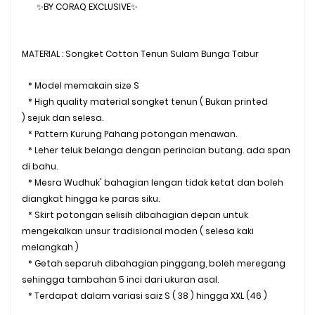
✨BY CORAQ EXCLUSIVE✨
MATERIAL : Songket Cotton Tenun Sulam Bunga Tabur
* Model memakain size S
* High quality material songket tenun ( Bukan printed
) sejuk dan selesa.
* Pattern Kurung Pahang potongan menawan.
* Leher teluk belanga dengan perincian butang. ada span
di bahu.
* Mesra Wudhuk' bahagian lengan tidak ketat dan boleh
diangkat hingga ke paras siku.
* Skirt potongan selisih dibahagian depan untuk
mengekalkan unsur tradisional moden ( selesa kaki
melangkah )
* Getah separuh dibahagian pinggang, boleh meregang
sehingga tambahan 5 inci dari ukuran asal.
* Terdapat dalam variasi saiz S ( 38 ) hingga XXL (46 )