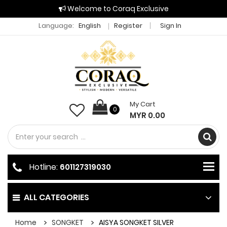
Welcome to Coraq Exclusive
Language:
English
Register
Sign In
My Cart
0
MYR 0.00
Hotline:
601127319030
ALL CATEGORIES
Home
SONGKET
AISYA SONGKET SILVER